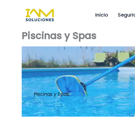
Omitir
e
Inicio
Seguri
ir
al
Piscinas y Spas
contenido
Piscinas y Spas