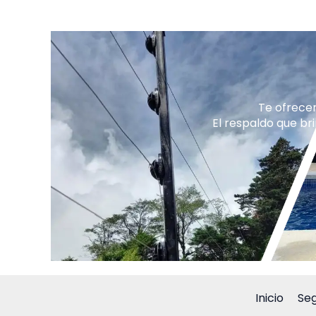
Te ofrecem
El respaldo que b
Inicio
Seg