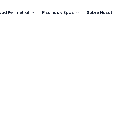
dad Perimetral
Piscinas y Spas
Sobre Nosot